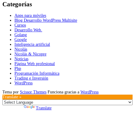
Categorías
Apps para móviles
Blog Desarrollo WordPress Multisite
Cursos
Desarrollo Web.
Golang
Google
Inteligencia artificial
Nicolás
Nicolás & Nicopre
Noticias
Página Web profesional
Php
Programación Informática
Trading e Inversión
WordPress
Tema por
Scissor Themes
Funciona gracias a
WordPress
Translate »
Powered by
Translate