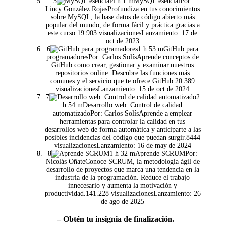
5
4 h 1 mMySQL esencialPor:
Lincy González RojasProfundiza en tus conocimientos
sobre MySQL, la base datos de código abierto más
popular del mundo, de forma fácil y práctica gracias a
este curso.19.903 visualizacionesLanzamiento: 17 de
oct de 2023
6
1 h 53 mGitHub para
programadoresPor: Carlos SolísAprende conceptos de
GitHub como crear, gestionar y examinar nuestros
repositorios online. Descubre las funciones más
comunes y el servicio que te ofrece GitHub.20.389
visualizacionesLanzamiento: 15 de oct de 2024
7
2
h 54 mDesarrollo web: Control de calidad
automatizadoPor: Carlos SolísAprende a emplear
herramientas para controlar la calidad en tus
desarrollos web de forma automática y anticiparte a las
posibles incidencias del código que puedan surgir.8444
visualizacionesLanzamiento: 16 de may de 2024
8
1 h 32 mAprende SCRUMPor:
Nicolás OñateConoce SCRUM, la metodología ágil de
desarrollo de proyectos que marca una tendencia en la
industria de la programación. Reduce el trabajo
innecesario y aumenta la motivación y
productividad.141.228 visualizacionesLanzamiento: 26
de ago de 2025
– Obtén tu insignia de finalización.