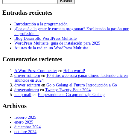
Buscar
Entradas recientes
Introducción a la programación
¿Por qué a la gente le encanta programar? Explicando la pasión por
la profesión…
Blog Desarrollo WordPress Multisite
WordPress Multisite: guía de instalación para 2025
Ajustes de la red en un WordPress Multisite
Comentarios recientes
A WordPress Commenter
en
Hello world!
drover sointeru
en
10 sitios web para ganar dinero haciendo clic en
anuncios en 2024
drover sointeru
en
Go o Golang el Futuro Introducción a Go
droversointeru
en
Twenty Twenty-Four 2024
temp mail
en
Empezando con Go aprendizaje Golang
Archivos
febrero 2025
enero 2025
diciembre 2024
octubre 2024