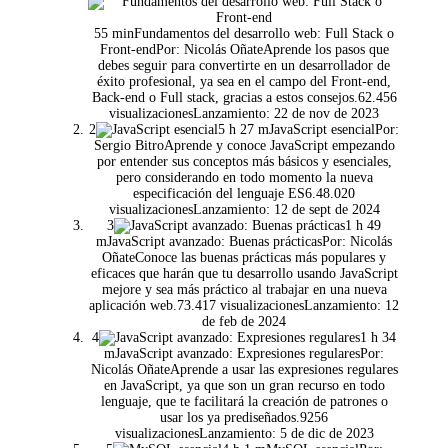
55 minFundamentos del desarrollo web: Full Stack o
Front-endPor: Nicolás OñateAprende los pasos que
debes seguir para convertirte en un desarrollador de
éxito profesional, ya sea en el campo del Front-end,
Back-end o Full stack, gracias a estos consejos.62.456
visualizacionesLanzamiento: 22 de nov de 2023
2
5 h 27 mJavaScript esencialPor:
Sergio BitroAprende y conoce JavaScript empezando
por entender sus conceptos más básicos y esenciales,
pero considerando en todo momento la nueva
especificación del lenguaje ES6.48.020
visualizacionesLanzamiento: 12 de sept de 2024
3
1 h 49
mJavaScript avanzado: Buenas prácticasPor: Nicolás
OñateConoce las buenas prácticas más populares y
eficaces que harán que tu desarrollo usando JavaScript
mejore y sea más práctico al trabajar en una nueva
aplicación web.73.417 visualizacionesLanzamiento: 12
de feb de 2024
4
1 h 34
mJavaScript avanzado: Expresiones regularesPor:
Nicolás OñateAprende a usar las expresiones regulares
en JavaScript, ya que son un gran recurso en todo
lenguaje, que te facilitará la creación de patrones o
usar los ya prediseñados.9256
visualizacionesLanzamiento: 5 de dic de 2023