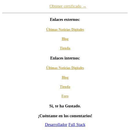
Obtener certificado →
Enlaces externos:
Últimas Noticias Digitales
Blog
Tienda
Enlaces internos:
Últimas Noticias Digitales
Blog
Tienda
Foro
Sí, te ha Gustado.
¡Cuéntame en los comentarios!
Desarrollador
Full Stack