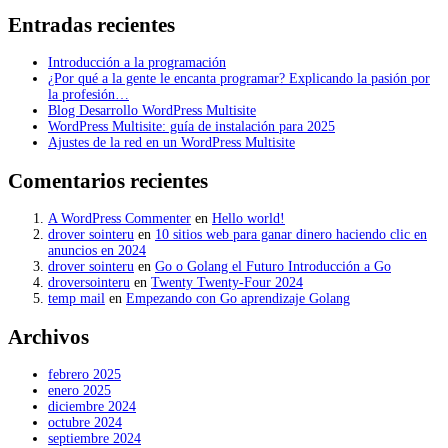
Entradas recientes
Introducción a la programación
¿Por qué a la gente le encanta programar? Explicando la pasión por
la profesión…
Blog Desarrollo WordPress Multisite
WordPress Multisite: guía de instalación para 2025
Ajustes de la red en un WordPress Multisite
Comentarios recientes
A WordPress Commenter
en
Hello world!
drover sointeru
en
10 sitios web para ganar dinero haciendo clic en
anuncios en 2024
drover sointeru
en
Go o Golang el Futuro Introducción a Go
droversointeru
en
Twenty Twenty-Four 2024
temp mail
en
Empezando con Go aprendizaje Golang
Archivos
febrero 2025
enero 2025
diciembre 2024
octubre 2024
septiembre 2024