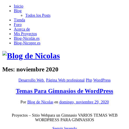
Inicio
Blog
Todos los Posts
Tienda
Foro
Acerca de
Mis Proyectos
Blog-Nicolás.es
Blog-Nicopre.es
Mes:
noviembre 2020
Desarrollo Web.
Página Web profesional
Php
WordPress
Temas Para Gimnasios de WordPress
Por
Blog de Nicolas
en
domingo, noviembre 29, 2020
Proyectos – Sitio Webpara un Gimnasio VARIOS TEMAS WEB
WORDPRESS PARA GIMNASIOS
Seguir leyendo