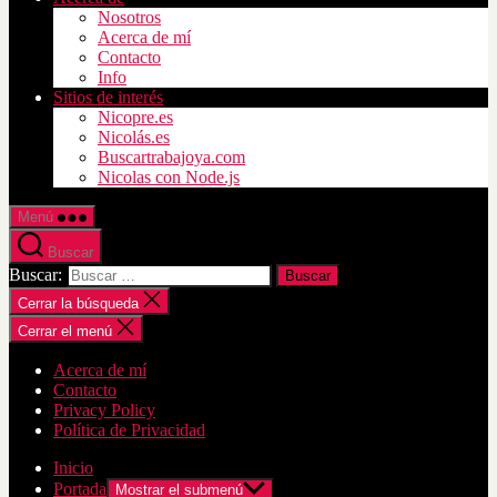
Nosotros
Acerca de mí
Contacto
Info
Sitios de interés
Nicopre.es
Nicolás.es
Buscartrabajoya.com
Nicolas con Node.js
Menú
Buscar
Buscar:
Cerrar la búsqueda
Cerrar el menú
Acerca de mí
Contacto
Privacy Policy
Política de Privacidad
Inicio
Portada
Mostrar el submenú