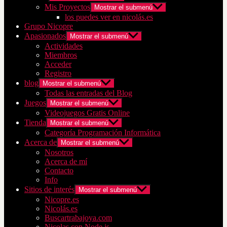
Mis Proyectos
Mostrar el submenú
los puedes ver en nicolás.es
Grupo Nicopre
Apasionados
Mostrar el submenú
Actividades
Miembros
Acceder
Registro
blog
Mostrar el submenú
Todas las entradas del Blog
Juegos
Mostrar el submenú
Videojuegos Gratis Online
Tienda
Mostrar el submenú
Categoría Programación Informática
Acerca de
Mostrar el submenú
Nosotros
Acerca de mí
Contacto
Info
Sitios de interés
Mostrar el submenú
Nicopre.es
Nicolás.es
Buscartrabajoya.com
Nicolas con Node.js