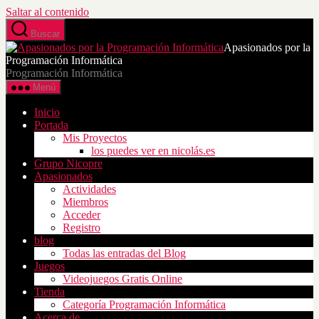
Saltar al contenido
Buscar
Apasionados por la
Programación Informática
Programación Informática
Menú
Inicio
Portada
Mis Proyectos
los puedes ver en nicolás.es
Grupo Nicopre
Apasionados
Actividades
Miembros
Acceder
Registro
blog
Todas las entradas del Blog
Juegos
Videojuegos Gratis Online
Tienda
Categoría Programación Informática
Acerca de