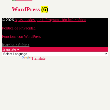
WordPress
(6)
© 2026
Apasionados por la Programación Informática
Política de Privacidad
Funciona con WordPress
Ir arriba
↑
Subir
↑
Translate »
Powered by
Translate