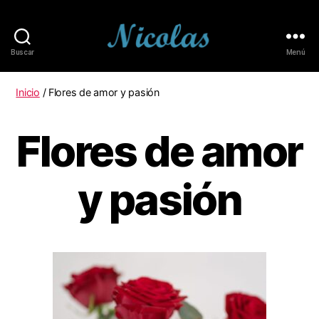
Buscar
Menú
Apasionados
por
la
Inicio
/ Flores de amor y pasión
Programación
Informática
Flores de amor
y pasión