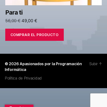
Para ti
El
El
56,00
€
49,00
€
precio
precio
original
actual
COMPRAR EL PRODUCTO
era:
es:
56,00 €.
49,00 €.
© 2026
Apasionados por la Programación
Subir
↑
Informática
Política de Privacidad