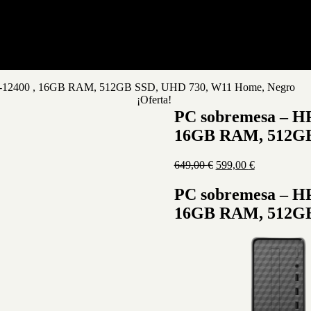
 i5-12400 , 16GB RAM, 512GB SSD, UHD 730, W11 Home, Negro
¡Oferta!
PC sobremesa – HP
16GB RAM, 512GB
El
El
649,00
€
599,00
€
precio
precio
original
actual
PC sobremesa – HP
era:
es:
16GB RAM, 512GB
649,00 €.
599,00 €.