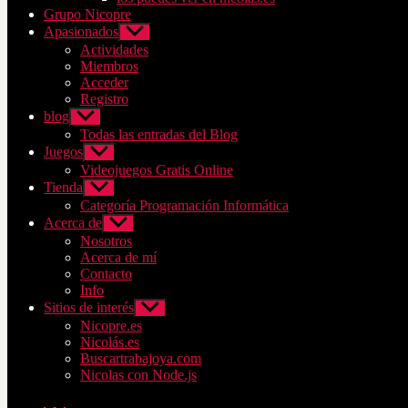
submenú
Grupo Nicopre
Apasionados
Mostrar
el
Actividades
submenú
Miembros
Acceder
Registro
blog
Mostrar
el
Todas las entradas del Blog
submenú
Juegos
Mostrar
el
Videojuegos Gratis Online
submenú
Tienda
Mostrar
el
Categoría Programación Informática
submenú
Acerca de
Mostrar
el
Nosotros
submenú
Acerca de mí
Contacto
Info
Sitios de interés
Mostrar
el
Nicopre.es
submenú
Nicolás.es
Buscartrabajoya.com
Nicolas con Node.js
Facebook