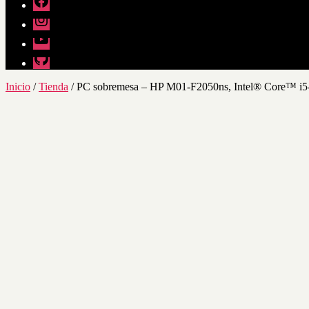
Instagram
Youtube
Github
Inicio
/
Tienda
/ PC sobremesa – HP M01-F2050ns, Intel® Core™