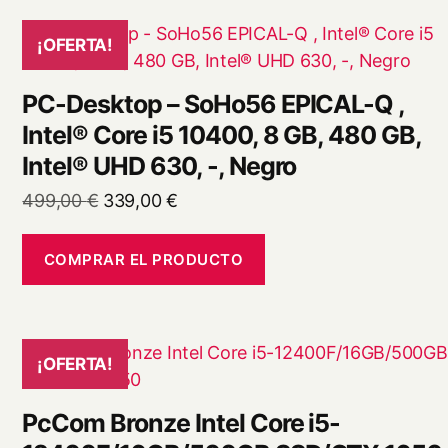
¡OFERTA!
PC-Desktop – SoHo56 EPICAL-Q ,
Intel® Core i5 10400, 8 GB, 480 GB,
Intel® UHD 630, -, Negro
El
El
499,00
€
339,00
€
precio
precio
original
actual
COMPRAR EL PRODUCTO
era:
es:
499,00 €.
339,00 €.
¡OFERTA!
PcCom Bronze Intel Core i5-