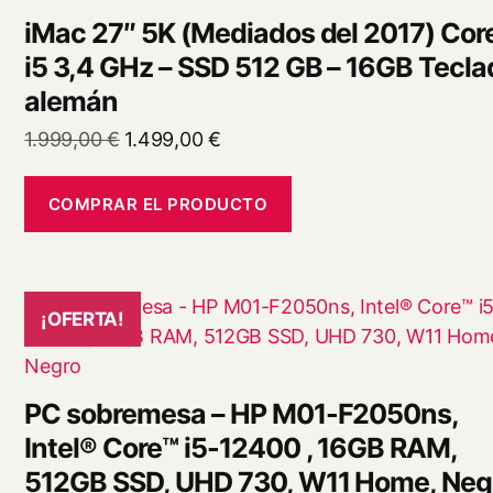
iMac 27″ 5K (Mediados del 2017) Cor
i5 3,4 GHz – SSD 512 GB – 16GB Tecla
alemán
El
El
1.999,00
€
1.499,00
€
precio
precio
original
actual
COMPRAR EL PRODUCTO
era:
es:
1.999,00 €.
1.499,00 €.
¡OFERTA!
PC sobremesa – HP M01-F2050ns,
Intel® Core™ i5-12400 , 16GB RAM,
512GB SSD, UHD 730, W11 Home, Neg