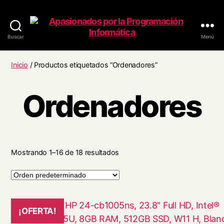
Buscar
Menú
Apasionados
por
la
Inicio
/ Productos etiquetados “Ordenadores”
Programación
Informática
Ordenadores
Mostrando 1–16 de 18 resultados
¡OFERTA!