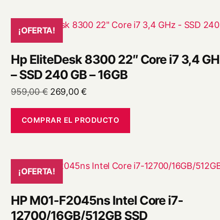
999,00 €.
194,00 €.
¡OFERTA!
Hp EliteDesk 8300 22″ Core i7 3,4 G
– SSD 240 GB – 16GB
El
El
959,00
€
269,00
€
precio
precio
original
actual
COMPRAR EL PRODUCTO
era:
es:
959,00 €.
269,00 €.
¡OFERTA!
HP M01-F2045ns Intel Core i7-
12700/16GB/512GB SSD