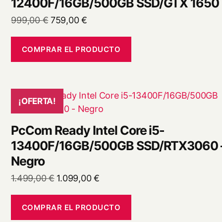
12400F/16GB/500GB SSD/GTX 1650
El
El
999,00
€
759,00
€
precio
precio
original
actual
COMPRAR EL PRODUCTO
era:
es:
999,00 €.
759,00 €.
¡OFERTA!
PcCom Ready Intel Core i5-
13400F/16GB/500GB SSD/RTX3060 
Negro
El
El
1.499,00
€
1.099,00
€
precio
precio
original
actual
COMPRAR EL PRODUCTO
era:
es: