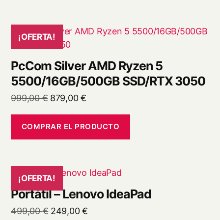
1.499,00 €.
1.099,00 €.
¡OFERTA!
PcCom Silver AMD Ryzen 5
5500/16GB/500GB SSD/RTX 3050
El
El
999,00
€
879,00
€
precio
precio
original
actual
COMPRAR EL PRODUCTO
era:
es:
999,00 €.
879,00 €.
¡OFERTA!
Portátil – Lenovo IdeaPad
El
El
499,00
€
249,00
€