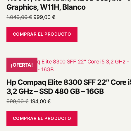
Graphics, W11H, Blanco
El
El
1.049,00
€
999,00
€
precio
precio
original
actual
COMPRAR EL PRODUCTO
era:
es:
1.049,00 €.
999,00 €.
¡OFERTA!
Hp Compaq Elite 8300 SFF 22″ Core i
3,2 GHz – SSD 480 GB – 16GB
El
El
999,00
€
194,00
€
precio
precio
original
actual
COMPRAR EL PRODUCTO
era:
es: