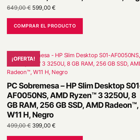
El
El
649,00
€
599,00
€
precio
precio
original
actual
COMPRAR EL PRODUCTO
era:
es:
649,00 €.
599,00 €.
¡OFERTA!
PC Sobremesa – HP Slim Desktop S01
AF0050NS, AMD Ryzen™ 3 3250U, 8
GB RAM, 256 GB SSD, AMD Radeon™,
W11 H, Negro
El
El
499,00
€
399,00
€
precio
precio