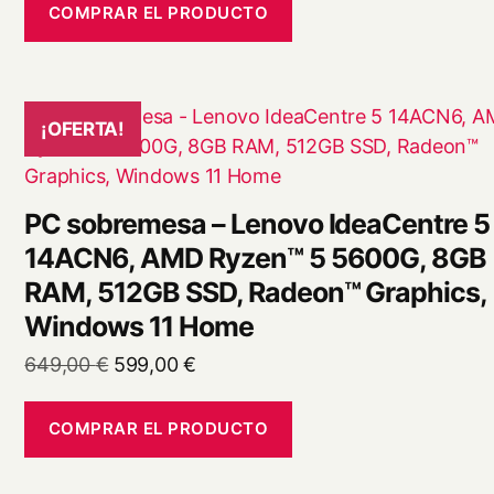
original
actual
COMPRAR EL PRODUCTO
era:
es:
499,00 €.
399,00 €.
¡OFERTA!
PC sobremesa – Lenovo IdeaCentre 5
14ACN6, AMD Ryzen™ 5 5600G, 8GB
RAM, 512GB SSD, Radeon™ Graphics,
Windows 11 Home
El
El
649,00
€
599,00
€
precio
precio
original
actual
COMPRAR EL PRODUCTO
era:
es:
649,00 €.
599,00 €.