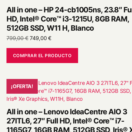
All in one – HP 24-cb1005ns, 23.8″ Ful
HD, Intel® Core™ i3-1215U, 8GB RAM,
512GB SSD, W11 H, Blanco
El
El
799,00
€
749,00
€
precio
precio
original
actual
COMPRAR EL PRODUCTO
era:
es:
799,00 €.
749,00 €.
¡OFERTA!
All in one – Lenovo IdeaCentre AIO 3
27ITL6, 27″ Full HD, Intel® Core™ i7-
1165G7, 16GB RAM, 512GB SSD, Iris® 