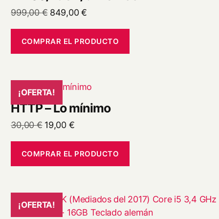
El
El
999,00
€
849,00
€
precio
precio
original
actual
COMPRAR EL PRODUCTO
era:
es:
999,00 €.
849,00 €.
¡OFERTA!
HTTP – Lo mínimo
El
El
30,00
€
19,00
€
precio
precio
original
actual
COMPRAR EL PRODUCTO
era:
es:
30,00 €.
19,00 €.
¡OFERTA!