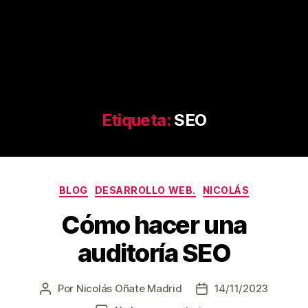
Etiqueta:
SEO
Categorías
BLOG
DESARROLLO WEB.
NICOLÁS
Cómo hacer una
auditoría SEO
Por
Nicolás Oñate Madrid
14/11/2023
Autor
Fecha
de
de