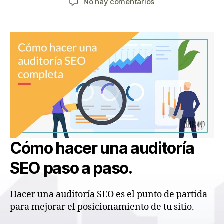
en
No hay comentarios
la
la
Cómo
entrada
entrada
hacer
una
auditoría
SEO
Cómo hacer una auditoría
SEO paso a paso.
Hacer una auditoría SEO es el punto de partida
para mejorar el posicionamiento de tu sitio.