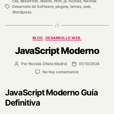
css
,
desarrollo
,
diseño
,
html
,
js
,
nicolas
,
Nicolás
Desarrollo de Software
,
plugins
,
temas
,
web
,
Wordpress
BLOG
DESARROLLO WEB.
JavaScript Moderno
Por
Nicolás Oñate Madrid
01/10/2024
No hay comentarios
JavaScript Moderno Guía
Definitiva