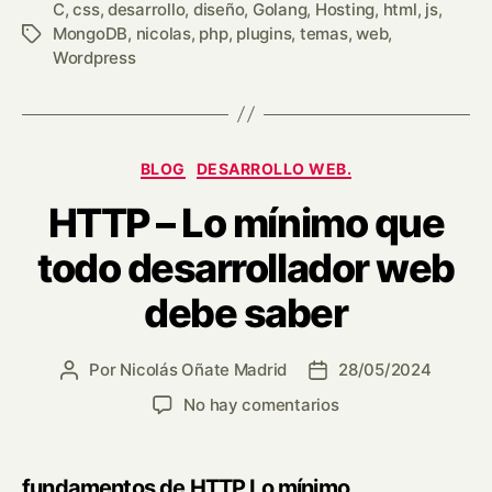
C
,
css
,
desarrollo
,
diseño
,
Golang
,
Hosting
,
html
,
js
,
MongoDB
,
nicolas
,
php
,
plugins
,
temas
,
web
,
Wordpress
BLOG
DESARROLLO WEB.
HTTP – Lo mínimo que
todo desarrollador web
debe saber
Por
Nicolás Oñate Madrid
28/05/2024
No hay comentarios
fundamentos de HTTP Lo mínimo