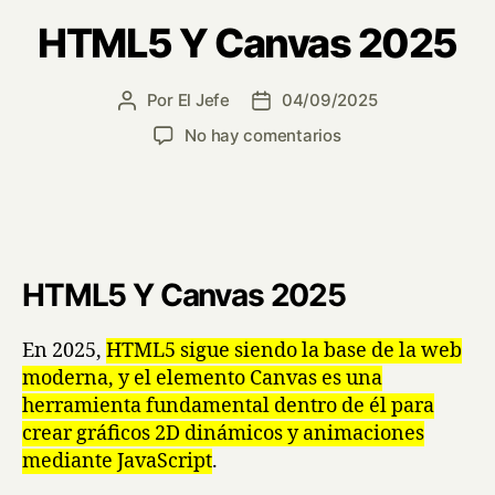
HTML5 Y Canvas 2025
Por
El Jefe
04/09/2025
No hay comentarios
HTML5 Y Canvas 2025
En 2025,
HTML5 sigue siendo la base de la web
moderna, y el elemento Canvas es una
herramienta fundamental dentro de él para
crear gráficos 2D dinámicos y animaciones
mediante JavaScript
.