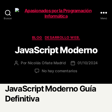
Buscar
Menú
Apasionados
por
la
Programación
Categorías
BLOG
DESARROLLO WEB.
Informática
JavaScript Moderno
Por
Nicolás Oñate Madrid
01/10/2024
Autor
Fecha
de
de
en
No hay comentarios
la
la
JavaScript
entrada
entrada
Moderno
JavaScript Moderno Guía
Definitiva