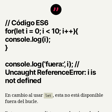
// Código ES6
for(let i = 0; i < 10; i++){
console.log(i);
}
console.log(‘fuera:’, i); //
Uncaught ReferenceError: i is
not defined
En cambio al usar
, esta no está disponible
let
fuera del bucle.