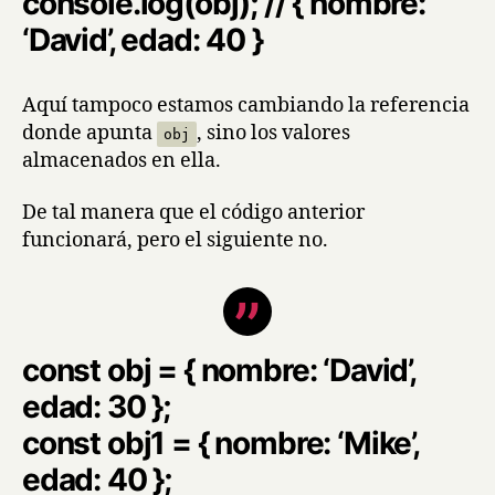
console.log(obj); // { nombre:
‘David’, edad: 40 }
Aquí tampoco estamos cambiando la referencia
donde apunta
, sino los valores
obj
almacenados en ella.
De tal manera que el código anterior
funcionará, pero el siguiente no.
const obj = { nombre: ‘David’,
edad: 30 };
const obj1 = { nombre: ‘Mike’,
edad: 40 };