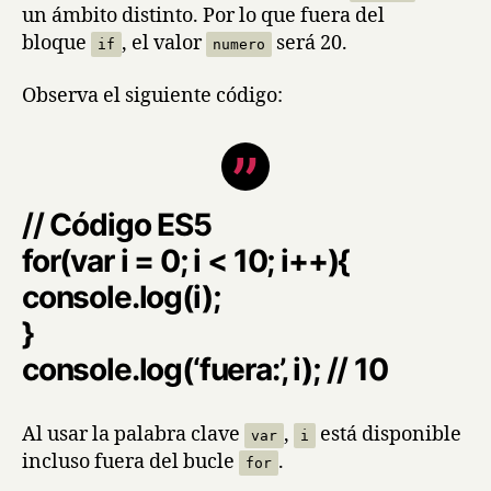
un ámbito distinto. Por lo que fuera del
bloque
, el valor
será 20.
if
numero
Observa el siguiente código:
// Código ES5
for(var i = 0; i < 10; i++){
console.log(i);
}
console.log(‘fuera:’, i); // 10
Al usar la palabra clave
,
está disponible
var
i
incluso fuera del bucle
.
for