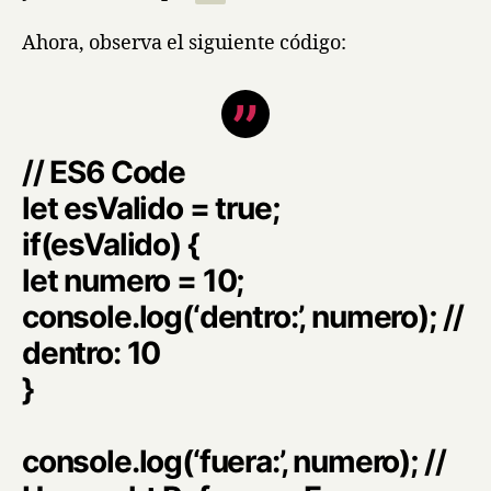
Ahora, observa el siguiente código:
// ES6 Code
let esValido = true;
if(esValido) {
let numero = 10;
console.log(‘dentro:’, numero); //
dentro: 10
}
console.log(‘fuera:’, numero); //