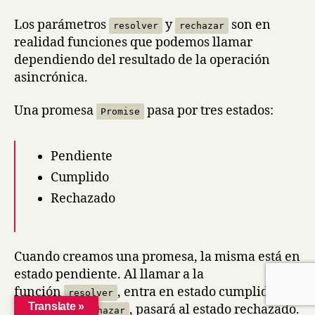
Los parámetros
y
son en
resolver
rechazar
realidad funciones que podemos llamar
dependiendo del resultado de la operación
asincrónica.
Una promesa
pasa por tres estados:
Promise
Pendiente
Cumplido
Rechazado
Cuando creamos una promesa, la misma está en
estado pendiente. Al llamar a la
función
, entra en estado cumplido y si
resolver
Translate »
llamamos
, pasará al estado rechazado.
rechazar