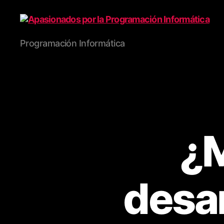
Apasionados
Programación Informática
por
la
Programación
Informática
¿M
desar