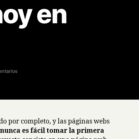
hoy en
en
ntarios
¿Merece
la
pena
desarrollar
una
página
o por completo, y las páginas webs
web
 nunca es fácil tomar la primera
desde
cero