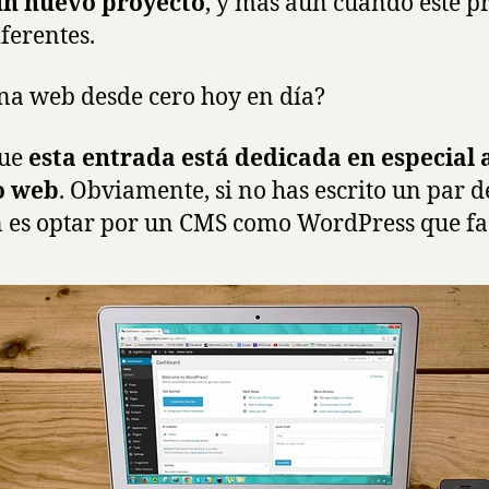
un nuevo proyecto
, y más aún cuando este p
ferentes.
na web desde cero hoy en día?
que
esta entrada está dedicada en especial
o web
. Obviamente, si no has escrito un par d
 es optar por un CMS como WordPress que faci