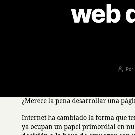
web d
Por
Autor
de
la
entrad
¿Merece la pena desarrollar una pági
Internet ha cambiado la forma que te
ya ocupan un papel primordial en nue