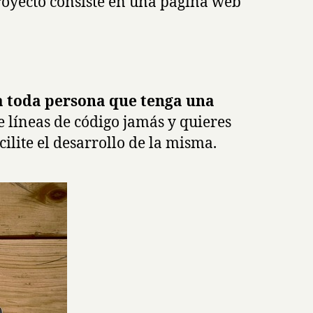
royecto consiste en una página web
hoy
en
día?
 a toda persona que tenga una
e líneas de código jamás y quieres
lite el desarrollo de la misma.