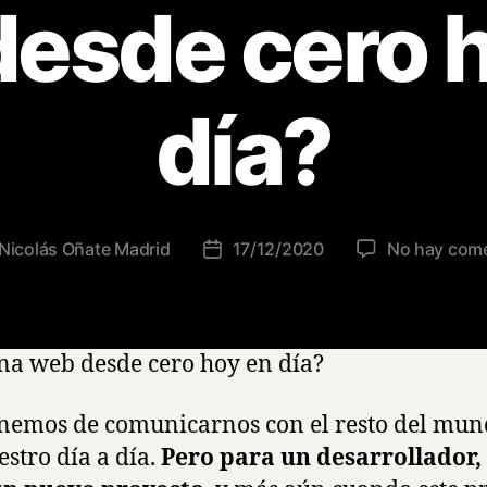
esde cero 
día?
Nicolás Oñate Madrid
17/12/2020
No hay come
Fecha
de
la
a
entrada
na web desde cero hoy en día?
nemos de comunicarnos con el resto del mund
stro día a día.
Pero para un desarrollador,