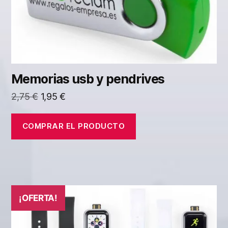
Memorias usb y pendrives
El
El
2,75
€
1,95
€
precio
precio
original
actual
COMPRAR EL PRODUCTO
era:
es:
2,75 €.
1,95 €.
¡OFERTA!