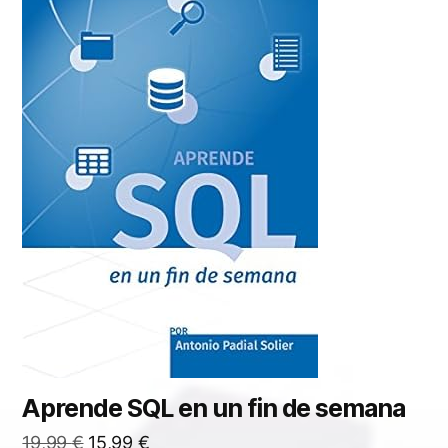
Aprende SQL en un fin de semana
El
El
19,99
€
15,99
€