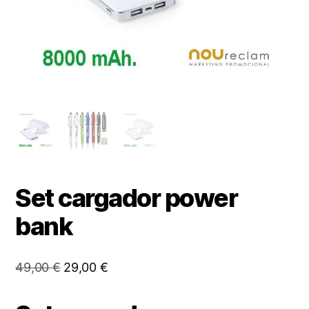
Set cargador power
bank
El
El
49,00
€
29,00
€
precio
precio
original
actual