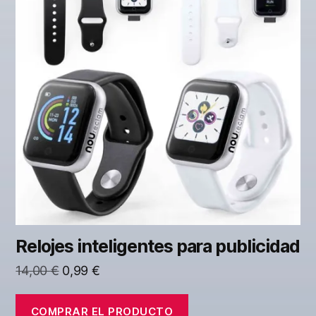
Relojes inteligentes para publicidad
El
El
14,00
€
0,99
€
precio
precio
original
actual
COMPRAR EL PRODUCTO