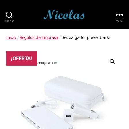
Buscar
Menú
Apasionados
por
la
Inicio
/
Regalos de Empresa
/ Set cargador power bank
Programación
Informática
¡OFERTA!