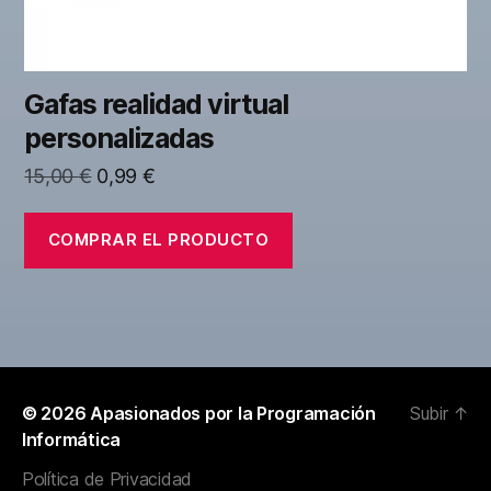
Gafas realidad virtual
personalizadas
El
El
15,00
€
0,99
€
precio
precio
original
actual
COMPRAR EL PRODUCTO
era:
es:
15,00 €.
0,99 €.
© 2026
Apasionados por la Programación
Subir
↑
Informática
Política de Privacidad