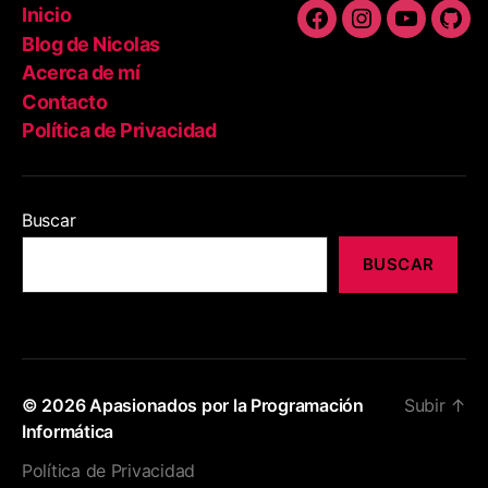
Inicio
Facebook
Instagram
Youtube
Git
Blog de Nicolas
Acerca de mí
Contacto
Política de Privacidad
Buscar
BUSCAR
© 2026
Apasionados por la Programación
Subir
↑
Informática
Política de Privacidad