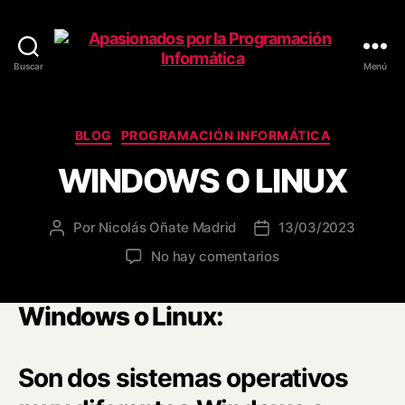
Buscar
Menú
Apasionados
por
la
Programación
Categorías
BLOG
PROGRAMACIÓN INFORMÁTICA
Informática
WINDOWS O LINUX
Por
Nicolás Oñate Madrid
13/03/2023
Autor
Fecha
de
de
en
No hay comentarios
la
la
WINDOWS
entrada
entrada
O
Windows o Linux:
LINUX
Son dos sistemas operativos