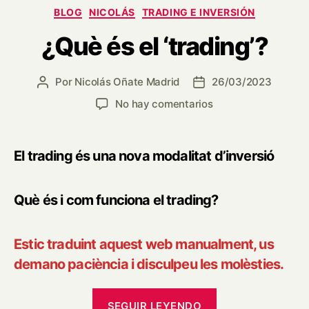
Categorías
BLOG
NICOLÁS
TRADING E INVERSIÓN
¿Què és el ‘trading’?
Por
Nicolás Oñate Madrid
26/03/2023
Autor
Fecha
de
de
en
No hay comentarios
la
la
¿Què
entrada
entrada
és
el
El trading és una nova modalitat d’inversió
‘trading’?
Què és i com funciona el trading?
Estic traduint aquest web manualment, us
demano paciència i disculpeu les molèsties.
«¿Què
SEGUIR LEYENDO