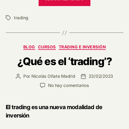
és
el
trading
‘trading’?»
Etiquetas
Categorías
BLOG
CURSOS
TRADING E INVERSIÓN
¿Qué es el ‘trading’?
Por
Nicolás Oñate Madrid
23/02/2023
Autor
Fecha
de
de
en
No hay comentarios
la
la
¿Qué
entrada
entrada
es
el
El
trading es una nueva modalidad de
‘trading’?
inversión