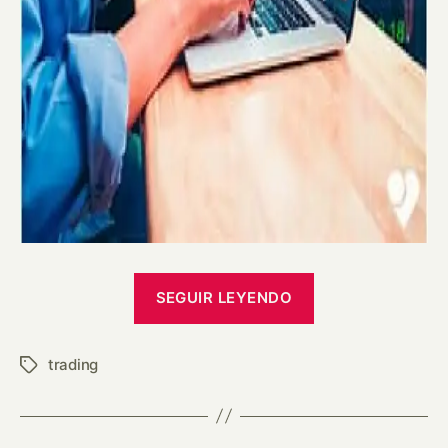
«What
SEGUIR LEYENDO
is
trading?»
trading
Etiquetas