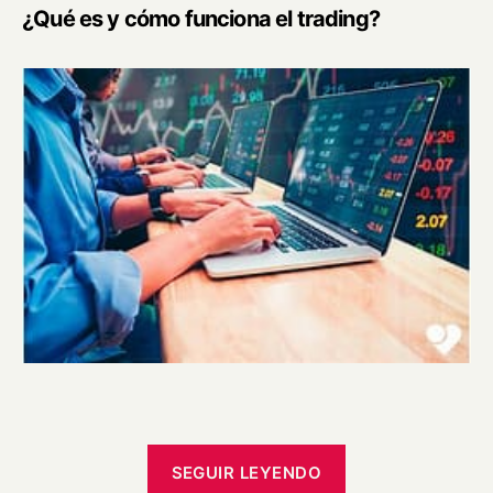
¿Qué es y cómo funciona el trading?
«¿Qué
SEGUIR LEYENDO
es