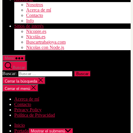
Nosotros
Acerca de mí
Contacto
Info
Sitios de interés
Nicopre.es
Nicolás.es
Buscartrabajoya.com
Nicolas con Node.js
Menú
Buscar
Buscar:
Cerrar la búsqueda
Cerrar el menú
Acerca de mí
Contacto
Privacy Policy
Política de Privacidad
Inicio
Portada
Mostrar el submenú