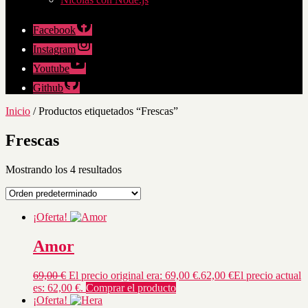
Facebook
Instagram
Youtube
Github
Inicio
/ Productos etiquetados “Frescas”
Frescas
Mostrando los 4 resultados
¡Oferta!
Amor
69,00
€
El precio original era: 69,00 €.
62,00
€
El precio actual
es: 62,00 €.
Comprar el producto
¡Oferta!