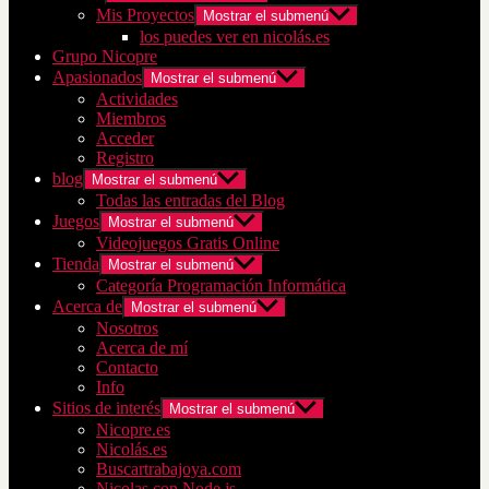
Mis Proyectos
Mostrar el submenú
los puedes ver en nicolás.es
Grupo Nicopre
Apasionados
Mostrar el submenú
Actividades
Miembros
Acceder
Registro
blog
Mostrar el submenú
Todas las entradas del Blog
Juegos
Mostrar el submenú
Videojuegos Gratis Online
Tienda
Mostrar el submenú
Categoría Programación Informática
Acerca de
Mostrar el submenú
Nosotros
Acerca de mí
Contacto
Info
Sitios de interés
Mostrar el submenú
Nicopre.es
Nicolás.es
Buscartrabajoya.com
Nicolas con Node.js