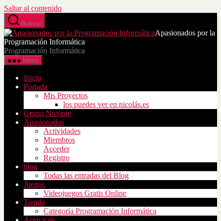
Saltar al contenido
Buscar
Apasionados por la
Programación Informática
Programación Informática
Menú
Inicio
Portada
Mis Proyectos
los puedes ver en nicolás.es
Grupo Nicopre
Apasionados
Actividades
Miembros
Acceder
Registro
blog
Todas las entradas del Blog
Juegos
Videojuegos Gratis Online
Tienda
Categoría Programación Informática
Acerca de