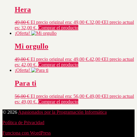
Hera
49,00
€
El precio original era: 49,00 €.
32,00
€
El precio actual
es: 32,00 €.
Comprar el producto
¡Oferta!
Mi orgullo
49,00
€
El precio original era: 49,00 €.
42,00
€
El precio actual
es: 42,00 €.
Comprar el producto
¡Oferta!
Para ti
56,00
€
El precio original era: 56,00 €.
49,00
€
El precio actual
es: 49,00 €.
Comprar el producto
© 2026
Apasionados por la Programación Informática
Política de Privacidad
Funciona con WordPress